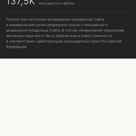
137,5K
пользуются сайтом
Полное или частичное копирование материалов Сайта
в коммерческих целях разрешено только с письменного
разрешения владельца Сайта. В случае обнаружения нарушений,
виновные лица могут быть привлечены к ответственности
в соответствии с действующим законодательством Российской
Федерации.