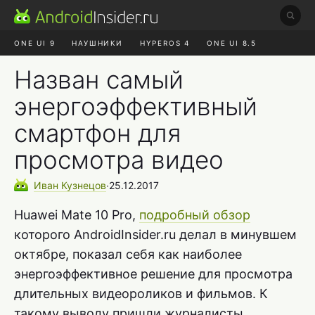
ONE UI 9
НАУШНИКИ
HYPEROS 4
ONE UI 8.5
ROBLOX ЧАТ
MAX RUSTORE
АЛИЭКСПРЕСС
Назван самый
энергоэффективный
смартфон для
просмотра видео
Иван
Кузнецов
∙
25.12.2017
Huawei Mate 10 Pro,
подробный обзор
которого AndroidInsider.ru делал в минувшем
октябре, показал себя как наиболее
энергоэффективное решение для просмотра
длительных видеороликов и фильмов. К
такому выводу пришли журналисты