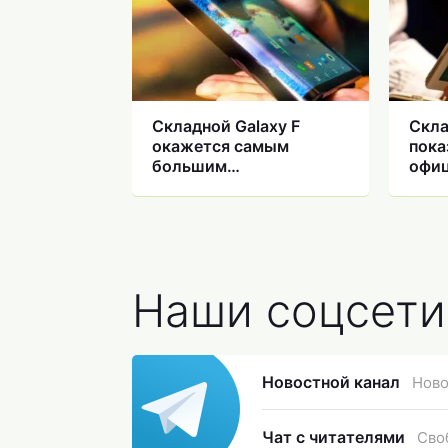
Складной Galaxy F
Скла
окажется самым
пока
большим
офиц
разочарованием
Наши соцсети
Новостной канал
Ново
Чат с читателями
Сво