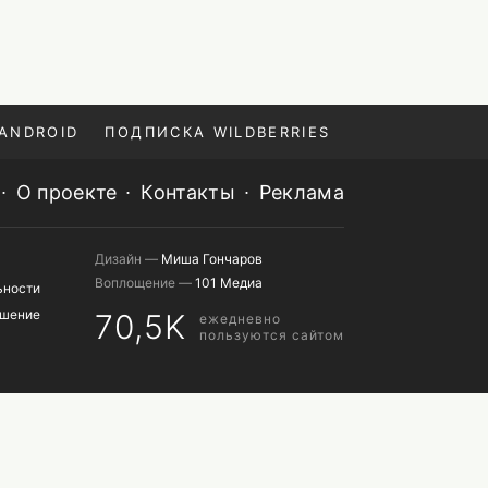
ANDROID
ПОДПИСКА WILDBERRIES
О проекте
Контакты
Реклама
Дизайн —
Миша Гончаров
Воплощение —
101 Медиа
ьности
ашение
70,5K
ежедневно
пользуются сайтом