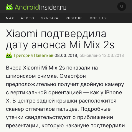
MAX
АВИТО
SYNTARA
RUSTORE
ONE UI 9
НАУШНИКИ
HYPEROS 4
Xiaomi подтвердила
дату анонса Mi Mix 2s
Григорий
Павельев
∙
08.03.2018,
обновлено 13.03.2018
Вчера Xiaomі Mi Mix 2s показали на
шпионском снимке. Смартфон
предположительно получит двойную камеру
с вертикальной ориентацией — как у iPhone
X. В центре задней крышки расположится
сканер отпечатков пальцев. Подробные
утечки свидетельствуют о приближении
презентации, которую накануне подтвердили