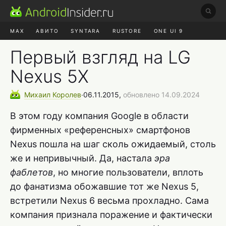
MAX
АВИТО
SYNTARA
RUSTORE
ONE UI 9
НАУШНИКИ
HYPEROS 4
Первый взгляд на LG
Nexus 5X
Михаил
Королев
∙
06.11.2015,
обновлено 14.09.2024
В этом году компания Google в области
фирменных «референсных» смартфонов
Nexus пошла на шаг сколь ожидаемый, столь
же и непривычный. Да, настала
эра
фаблетов
, но многие пользователи, вплоть
до фанатизма обожавшие тот же Nexus 5,
встретили Nexus 6 весьма прохладно. Сама
компания признала поражение и фактически