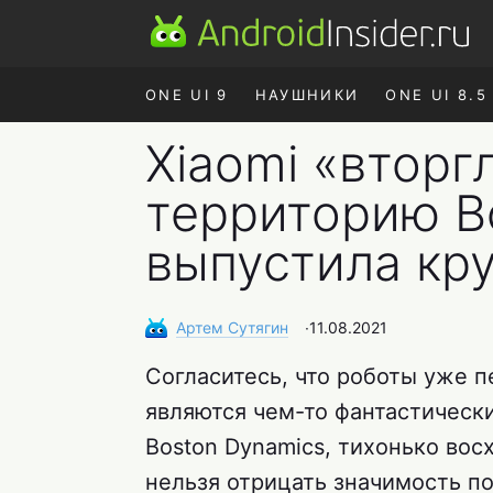
ONE UI 9
НАУШНИКИ
ONE UI 8.5
Xiaomi «вторг
территорию B
выпустила кру
Артем
Сутягин
∙
11.08.2021
Согласитесь, что роботы уже п
являются чем-то фантастически
Boston Dynamics, тихонько вос
нельзя отрицать значимость п