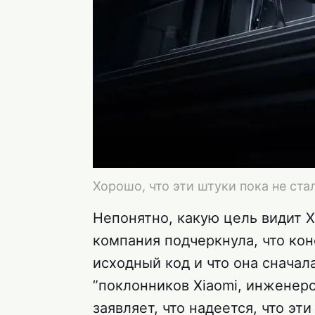
Хорошо, что эти штуки пока не ст
Непонятно, какую цель видит X
компания подчеркнула, что ко
исходный код и что она сначал
”поклонников Xiaomi, инженеро
заявляет, что надеется, что эт