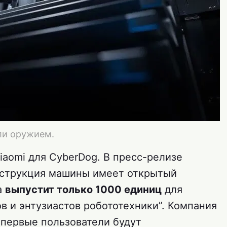
али оружием.
iaomi для CyberDog. В пресс-релизе
нструкция машины имеет открытый
а
выпустит только 1000 единиц
для
в и энтузиастов робототехники”. Компания
и первые пользователи будут