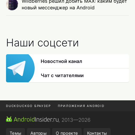
Wildberries решил добить MAX: каким будет
новый мессенджер на Android
Наши соцсети
Новостной канал
Чат с читателями
DUCKDUCKGO БРАУЗЕР
ПРИЛОЖЕНИЯ ANDROID
CHROME БРАУЗЕР
ANDROID-ПЛАНШЕТ
ONE UI 8.5
, 2013—2026
ПОДПИСКА WILDBERRIES
Темы
Авторы
О проекте
Контакты