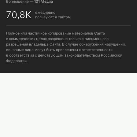
Воплощение —
101 Медиа
70,8K
ежедневно
пользуются сайтом
Полное или частичное копирование материалов Сайта
в коммерческих целях разрешено только с письменного
разрешения владельца Сайта. В случае обнаружения нарушений,
виновные лица могут быть привлечены к ответственности
в соответствии с действующим законодательством Российской
Федерации.