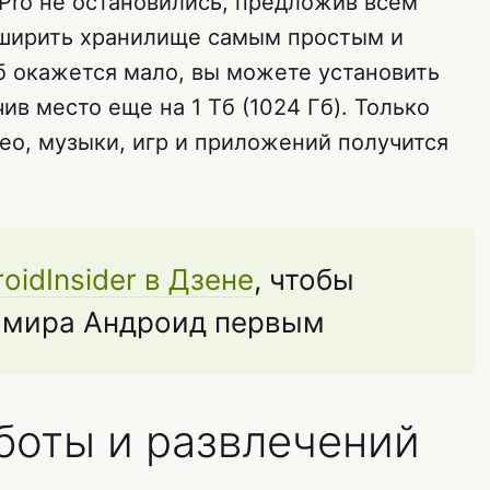
 Pro не остановились, предложив всем
ширить хранилище самым простым и
б окажется мало, вы можете установить
ив место еще на 1 Тб (1024 Гб). Только
део, музыки, игр и приложений получится
oidInsider в Дзене
, чтобы
з мира Андроид первым
боты и развлечений