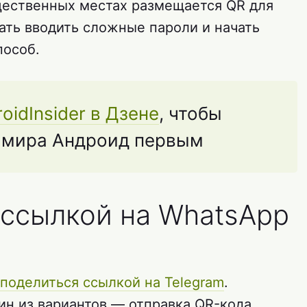
щественных местах размещается QR для
тать вводить сложные пароли и начать
пособ.
oidInsider в Дзене
, чтобы
з мира Андроид первым
 ссылкой на WhatsApp
 поделиться ссылкой на Telegram
.
ин из вариантов — отправка QR-кода.