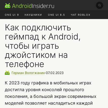
ONE UI 9
НАУШНИКИ
ONE UI 8.5
ЧАТ ROBLOX
MAX RUSTORE
ЯНДЕКС ПЛЮС
REALME СБРОС
Как подключить
геймпад к Android,
чтобы играть
джойстиком на
телефоне
Герман
Вологжанин
∙
07.02.2023
К 2023 году графика в мобильных играх
достигла уровня консолей прошлого
поколения, а большой экран современных
моделей позволяет насладиться каждой