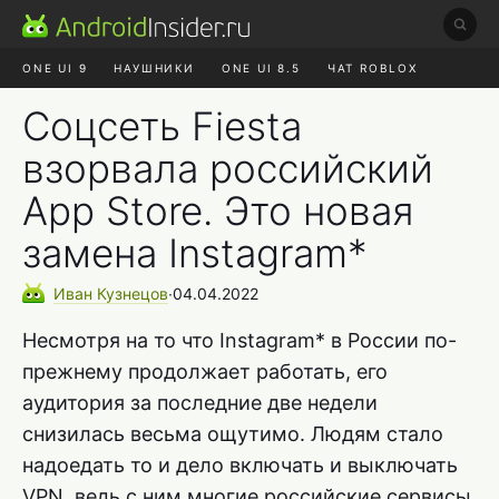
ONE UI 9
НАУШНИКИ
ONE UI 8.5
ЧАТ ROBLOX
MAX RUSTORE
ЯНДЕКС ПЛЮС
REALME СБРОС
Соцсеть Fiesta
взорвала российский
App Store. Это новая
замена Instagram*
Иван
Кузнецов
∙
04.04.2022
Несмотря на то что Instagram* в России по-
прежнему продолжает работать, его
аудитория за последние две недели
снизилась весьма ощутимо. Людям стало
надоедать то и дело включать и выключать
VPN, ведь с ним многие российские сервисы