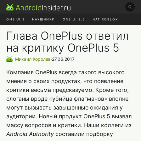
ONE UI 9
НАУШНИКИ
ONE UI 8.5
ЧАТ ROBLOX
MAX RUSTORE
ЯНДЕКС ПЛЮС
REALME СБРОС
Глава OnePlus ответил
на критику OnePlus 5
Михаил
Королев
∙
27.06.2017
Компания OnePlus всегда такого высокого
мнения о своих продуктах, что появление
критики весьма предсказуемо. Кроме того,
слоганы вроде «убийца флагманов» вполне
могут вызывать завышенные ожидания у
аудитории. Новый продукт OnePlus 5 вызвал
массу вопросов и критики. Наши коллеги из
Android Authority
составили подборку