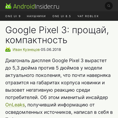
ONE UI 9
НАУШНИКИ
ONE UI 8.5
ЧАТ ROBLOX
MAX RUSTORE
ЯНДЕКС ПЛЮС
REALME СБРОС
Google Pixel 3: прощай,
компактность
Иван
Кузнецов
∙
05.06.2018
Диагональ дисплея Google Pixel 3 вырастет
до 5,3 дюйма против 5 дюймов у модели
актуального поколения, что почти наверняка
отразится на габаритах корпуса новинки и
вызовет негативную реакцию среди
потребителей. Об этом именитый инсайдер
OnLeaks
, получивший информацию от
осведомленных источников, написал в себя в