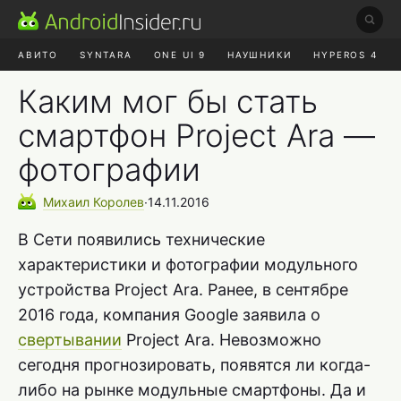
АВИТО
SYNTARA
ONE UI 9
НАУШНИКИ
HYPEROS 4
DUCKDUCKGO
ONE UI 8.5
Каким мог бы стать
смартфон Project Ara —
фотографии
Михаил
Королев
∙
14.11.2016
В Сети появились технические
характеристики и фотографии модульного
устройства Project Ara. Ранее, в сентябре
2016 года, компания Google заявила о
свертывании
Project Ara. Невозможно
сегодня прогнозировать, появятся ли когда-
либо на рынке модульные смартфоны. Да и