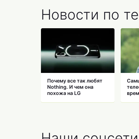
Новости по т
Почему все так любят
Самы
Nothing. И чем она
теле
похожа на LG
врем
сты
Наши соцсети