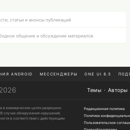
сти, статьи и анонсы публикаций
бодное общение и обсуждение материалов
НИЯ ANDROID
МЕССЕНДЖЕРЫ
ONE UI 8.5
ПОД
—2026
Темы
Авторы
та в коммерческих целях разрешено
Редакционная политика
 В случае обнаружения нарушений,
Политика конфиденциальн
ности в соответствии с действующим
Пользовательское соглаш
Правообладателям