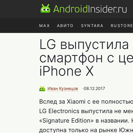
MAX
АВИТО
SYNTARA
RUSTOR
LG выпустила
смартфон с це
iPhone X
Иван
Кузнецов
∙
08.12.2017
Вслед за Xiaomi с ее полность
LG Electronics выпустила не 
«Signature Edition» в названии
доступна только на рынке Юж