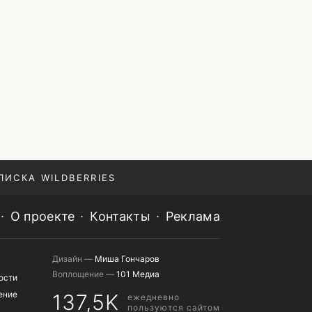
ПИСКА WILDBERRIES
О проекте
Контакты
Реклама
Дизайн —
Миша Гончаров
Воплощение —
101 Медиа
ости
ение
137,5K
ежедневно
пользуются сайтом