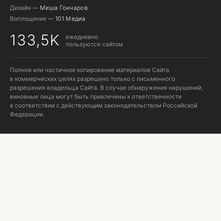
Дизайн —
Миша Гончаров
Воплощение —
101 Медиа
133,5K
ежедневно
пользуются сайтом
Полное или частичное копирование материалов Сайта
в коммерческих целях разрешено только с письменного
разрешения владельца Сайта. В случае обнаружения нарушений,
виновные лица могут быть привлечены к ответственности
в соответствии с действующим законодательством Российской
Федерации.