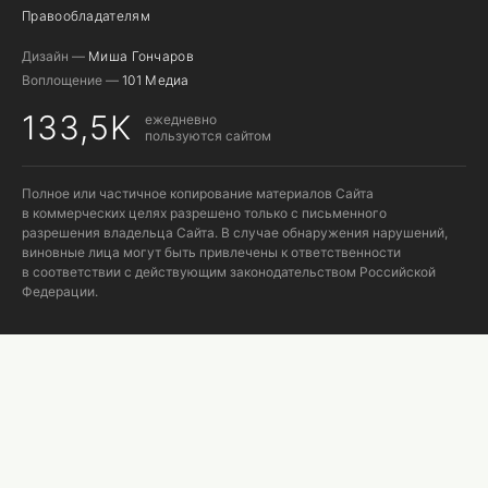
Правообладателям
Дизайн —
Миша Гончаров
Воплощение —
101 Медиа
133,5K
ежедневно
пользуются сайтом
Полное или частичное копирование материалов Сайта
в коммерческих целях разрешено только с письменного
разрешения владельца Сайта. В случае обнаружения нарушений,
виновные лица могут быть привлечены к ответственности
в соответствии с действующим законодательством Российской
Федерации.