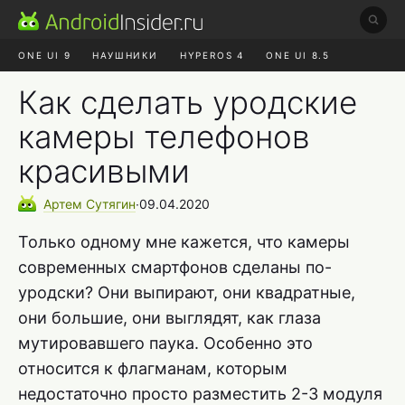
ONE UI 9
НАУШНИКИ
HYPEROS 4
ONE UI 8.5
ROBLOX ЧАТ
MAX RUSTORE
АЛИЭКСПРЕСС
Как сделать уродские
камеры телефонов
красивыми
Артем
Сутягин
∙
09.04.2020
Только одному мне кажется, что камеры
современных смартфонов сделаны по-
уродски? Они выпирают, они квадратные,
они большие, они выглядят, как глаза
мутировавшего паука. Особенно это
относится к флагманам, которым
недостаточно просто разместить 2-3 модуля