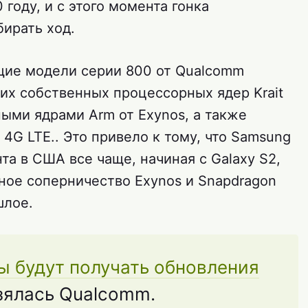
году, и с этого момента гонка
бирать ход.
щие модели серии 800 от Qualcomm
х собственных процессорных ядер Krait
ыми ядрами Arm от Exynos, а также
G LTE.. Это привело к тому, что Samsung
та в США все чаще, начиная с Galaxy S2,
ное соперничество Exynos и Snapdragon
шлое.
ы будут получать обновления
взялась Qualcomm.