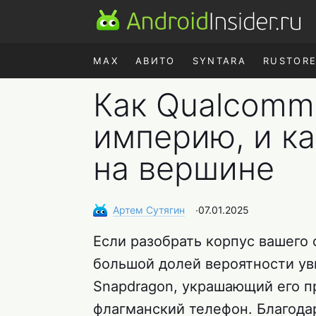
MAX
АВИТО
SYNTARA
RUSTOR
Как Qualcomm
империю, и ка
на вершине
Артем
Сутягин
∙
07.01.2025
Если разобрать корпус вашего 
большой долей вероятности ув
Snapdragon, украшающий его п
флагманский телефон. Благодар