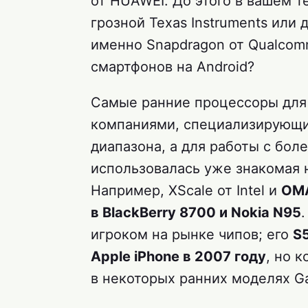
от HUAWEI. До этого в вашем те
грозной Texas Instruments или д
именно Snapdragon от Qualcom
смартфонов на Android?
Самые ранние процессоры для 
компаниями, специализирующи
диапазона, а для работы с бо
использовалась уже знакомая 
Например, XScale от Intel и
OMA
в BlackBerry 8700 и Nokia N95
игроком на рынке чипов; его
S
Apple iPhone в 2007 году
, но 
в некоторых ранних моделях Ga