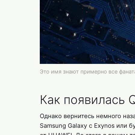
Это имя знают примерно все фанат
Как появилась 
Однако вернитесь немного наза
Samsung Galaxy с Exynos или б