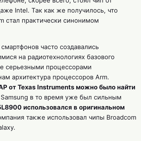
лефоне, скорее всего, стоял чип от
аже Intel. Так как же получилось, что
m стал практически синонимом
смартфонов часто создавались
мися на радиотехнологиях базового
лее серьезными процессорами
нам архитектура процессоров Arm.
P от Texas Instruments можно было найти
. Samsung в то время уже был сильным
5L8900 использовался в оригинальном
компания также использовал чипы Broadcom
laxy.