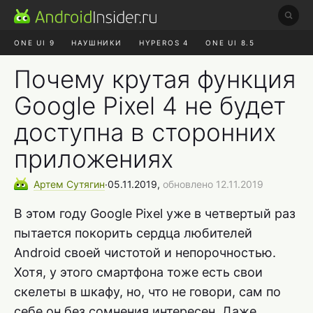
ONE UI 9
НАУШНИКИ
HYPEROS 4
ONE UI 8.5
ROBLOX ЧАТ
MAX RUSTORE
АЛИЭКСПРЕСС
Почему крутая функция
Google Pixel 4 не будет
доступна в сторонних
приложениях
Артем
Сутягин
∙
05.11.2019,
обновлено 12.11.2019
В этом году Google Pixel уже в четвертый раз
пытается покорить сердца любителей
Android своей чистотой и непорочностью.
Хотя, у этого смартфона тоже есть свои
скелеты в шкафу, но, что не говори, сам по
себе он без сомнения интересен. Даже