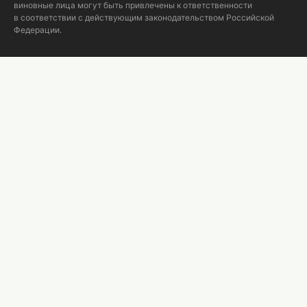
виновные лица могут быть привлечены к ответственности
в соответствии с действующим законодательством Российской
Федерации.