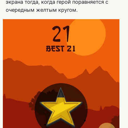
экрана тогда, когда герой поравняется с
очередным желтым кругом.