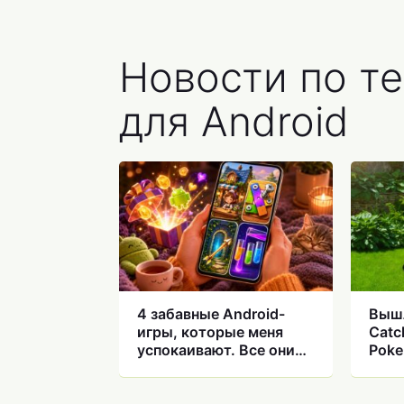
Новости по т
для Android
4 забавные Android-
Выш
игры, которые меня
Catc
успокаивают. Все они
Poke
бесплатные
Как 