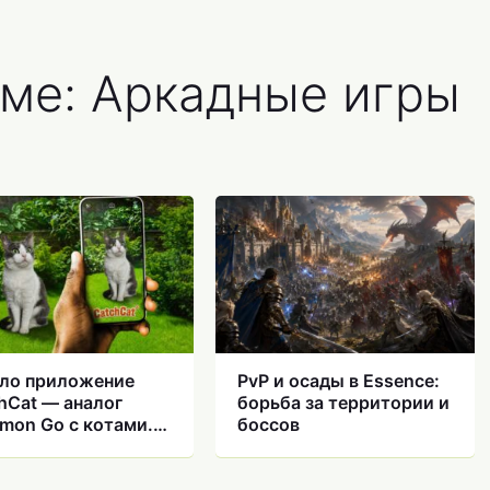
еме: Аркадные игры
ло приложение
PvP и осады в Essence:
hCat — аналог
борьба за территории и
mon Go с котами.
боссов
играть на Android