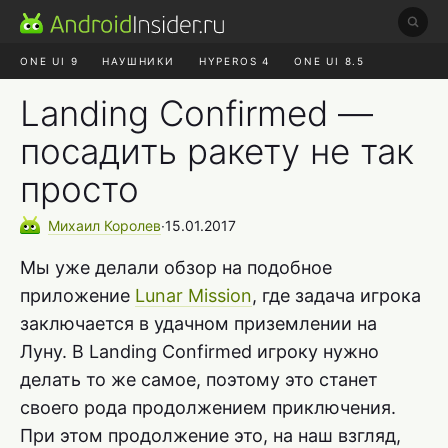
ONE UI 9
НАУШНИКИ
HYPEROS 4
ONE UI 8.5
ROBLOX ЧАТ
MAX RUSTORE
АЛИЭКСПРЕСС
Landing Confirmed —
посадить ракету не так
просто
Михаил
Королев
∙
15.01.2017
Мы уже делали обзор на подобное
приложение
Lunar Mission
, где задача игрока
заключается в удачном приземлении на
Луну. В Landing Confirmed игроку нужно
делать то же самое, поэтому это станет
своего рода продолжением приключения.
При этом продолжение это, на наш взгляд,