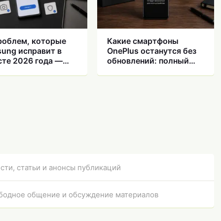
роблем, которые
Какие смартфоны
ung исправит в
OnePlus останутся без
сте 2026 года —
обновлений: полный
почему стоит
список
вить смартфон
сти, статьи и анонсы публикаций
бодное общение и обсуждение материалов