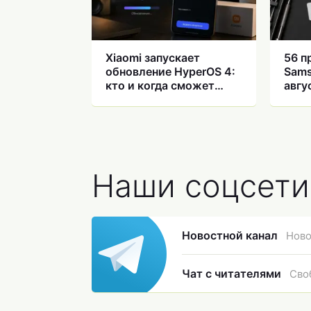
Xiaomi запускает
56 п
обновление HyperOS 4:
Sams
кто и когда сможет
авгу
установить
вот 
обно
Наши соцсети
Новостной канал
Ново
Чат с читателями
Сво