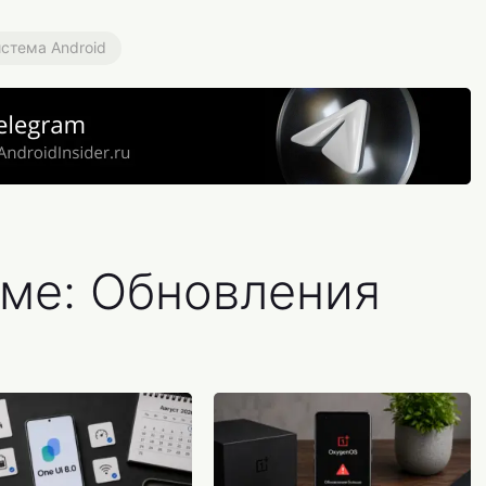
стема Android
еме: Обновления