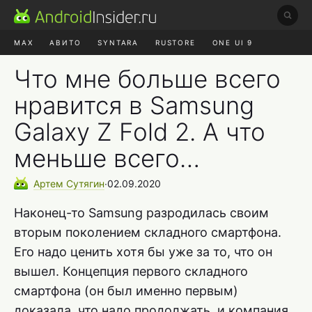
MAX
АВИТО
SYNTARA
RUSTORE
ONE UI 9
НАУШНИКИ
HYPEROS 4
Что мне больше всего
нравится в Samsung
Galaxy Z Fold 2. А что
меньше всего…
Артем
Сутягин
∙
02.09.2020
Наконец-то Samsung разродилась своим
вторым поколением складного смартфона.
Его надо ценить хотя бы уже за то, что он
вышел. Концепция первого складного
смартфона (он был именно первым)
доказала, что надо продолжать, и компания