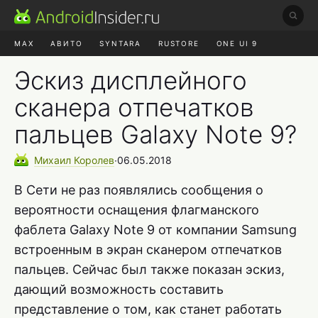
MAX
АВИТО
SYNTARA
RUSTORE
ONE UI 9
НАУШНИКИ
HYPEROS 4
Эскиз дисплейного
сканера отпечатков
пальцев Galaxy Note 9?
Михаил
Королев
∙
06.05.2018
В Сети не раз появлялись сообщения о
вероятности оснащения флагманского
фаблета Galaxy Note 9 от компании Samsung
встроенным в экран сканером отпечатков
пальцев. Сейчас был также показан эскиз,
дающий возможность составить
представление о том, как станет работать