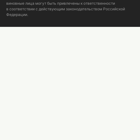
виновные лица могут быть привлечены к ответственности
в соответствии с действующим законодательством Российской
Федерации.