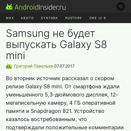
MAX
АВИТО
SYNTARA
RUSTORE
ONE UI 9
НАУШНИКИ
HYPEROS 4
Samsung не будет
выпускать Galaxy S8
mini
Григорий
Павельев
∙
07.07.2017
Во вторник источник рассказал о скором
релизе Galaxy S8 mini. От смартфона ждали
уменьшенного 5,3-дюймового дисплея, 12-
мегаписельную камеру, 4 ГБ оперативной
памяти и Snapdragon 821. Устройство
казалось востребованным, что
подтверждали положительные комментарии