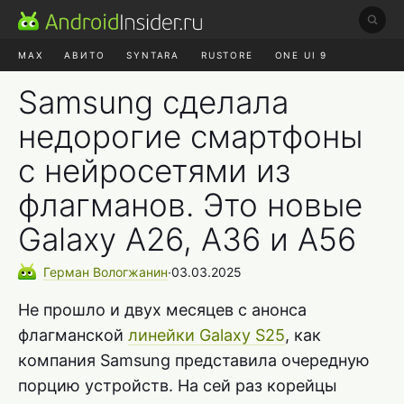
MAX
АВИТО
SYNTARA
RUSTORE
ONE UI 9
НАУШНИКИ
HYPEROS 4
Samsung сделала
недорогие смартфоны
с нейросетями из
флагманов. Это новые
Galaxy A26, A36 и A56
Герман
Вологжанин
∙
03.03.2025
Не прошло и двух месяцев с анонса
флагманской
линейки Galaxy S25
, как
компания Samsung представила очередную
порцию устройств. На сей раз корейцы