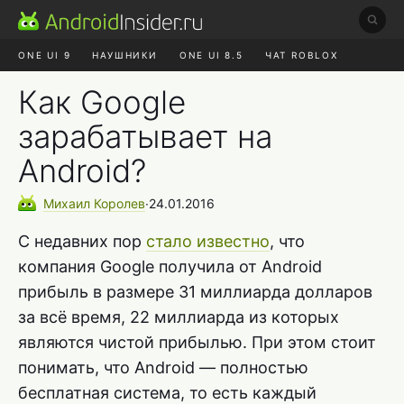
ONE UI 9
НАУШНИКИ
ONE UI 8.5
ЧАТ ROBLOX
MAX RUSTORE
ЯНДЕКС ПЛЮС
REALME СБРОС
Как Google
зарабатывает на
Android?
Михаил
Королев
∙
24.01.2016
С недавних пор
стало известно
, что
компания Google получила от Android
прибыль в размере 31 миллиарда долларов
за всё время, 22 миллиарда из которых
являются чистой прибылью. При этом стоит
понимать, что Android — полностью
бесплатная система, то есть каждый