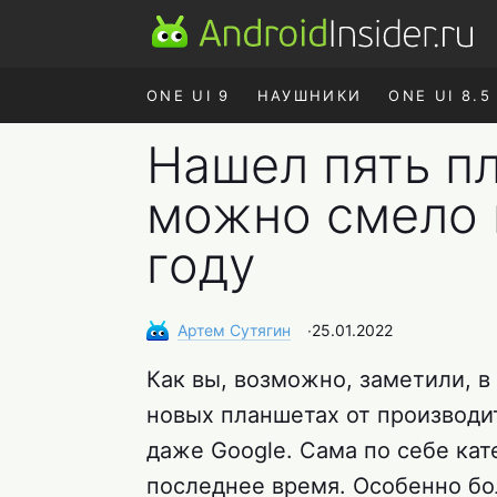
ONE UI 9
НАУШНИКИ
ONE UI 8.5
Нашел пять п
можно смело 
году
Артем
Сутягин
∙
25.01.2022
Как вы, возможно, заметили, 
новых планшетах от производит
даже Google. Сама по себе кат
последнее время. Особенно бо