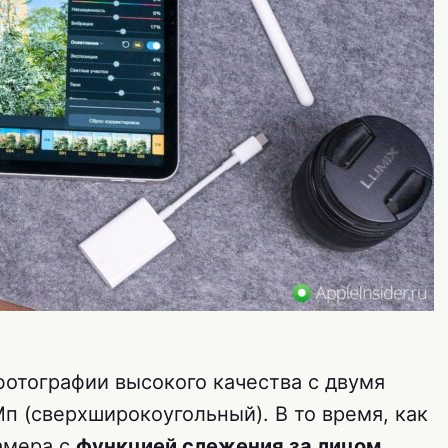
отографии высокого качества с двумя
п (сверхширокоугольный). В то время, как
амера с
функцией слежения за лицом
.