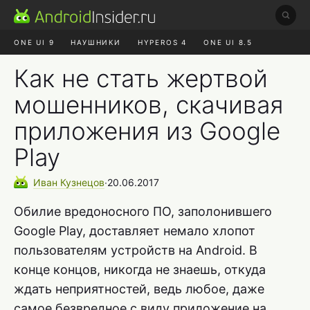
ONE UI 9
НАУШНИКИ
HYPEROS 4
ONE UI 8.5
ROBLOX ЧАТ
MAX RUSTORE
АЛИЭКСПРЕСС
Как не стать жертвой
мошенников, скачивая
приложения из Google
Play
Иван
Кузнецов
∙
20.06.2017
Обилие вредоносного ПО, заполонившего
Google Play, доставляет немало хлопот
пользователям устройств на Android. В
конце концов, никогда не знаешь, откуда
ждать неприятностей, ведь любое, даже
самое безвредное с виду приложение на