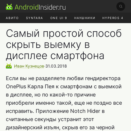
АВИТО
SYNTARA
ONE UI 9
НАУШНИКИ
HYPEROS 4
DUCKDUCKGO
ONE UI 8.5
Самый простой способ
скрыть выемку в
дисплее смартфона
Иван
Кузнецов
∙
31.03.2018
Если вы не разделяете любви гендиректора
OnePlus Карла Пея к смартфонам с выемкой
в дисплее, но по какой-то причине
приобрели именно такой, еще не поздно все
исправить. Приложение Notch Hider в
считанные секунды устранит этот
дизайнерский изъян, скрыв его за черной