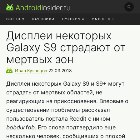
ONE UI 9
НАУШНИКИ
HYPEROS 4
ONE UI 8.5
ROBLOX ЧАТ
MAX RUSTORE
АЛИЭКСПРЕСС
Дисплеи некоторых
Galaxy S9 страдают от
мертвых зон
Иван
Кузнецов
∙
22.03.2018
Дисплеи некоторых Galaxy S9 и S9+ могут
страдать от мертвых областей, не
реагирующих на прикосновения. Впервые о
существовании проблемы рассказал
пользователь портала Reddit с ником
bobdurfob
. Его слова подтвердило еще
несколько человек, сообщивших о плохой