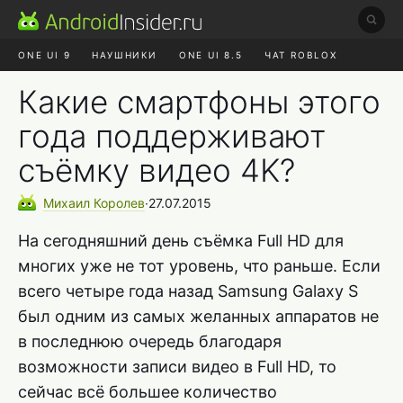
ONE UI 9
НАУШНИКИ
ONE UI 8.5
ЧАТ ROBLOX
MAX RUSTORE
ЯНДЕКС ПЛЮС
REALME СБРОС
Какие смартфоны этого
года поддерживают
съёмку видео 4K?
Михаил
Королев
∙
27.07.2015
На сегодняшний день съёмка Full HD для
многих уже не тот уровень, что раньше. Если
всего четыре года назад Samsung Galaxy S
был одним из самых желанных аппаратов не
в последнюю очередь благодаря
возможности записи видео в Full HD, то
сейчас всё большее количество