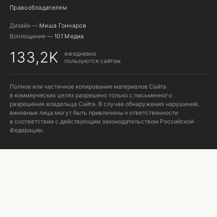
Правообладателям
Дизайн —
Миша Гончаров
Воплощение —
101 Медиа
133,2K
ежедневно
пользуются сайтом
Полное или частичное копирование материалов Сайта
в коммерческих целях разрешено только с письменного
разрешения владельца Сайта. В случае обнаружения нарушений,
виновные лица могут быть привлечены к ответственности
в соответствии с действующим законодательством Российской
Федерации.