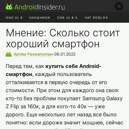
ONE UI 9
НАУШНИКИ
ONE UI 8.5
ЧАТ ROBLOX
MAX RUSTORE
ЯНДЕКС ПЛЮС
REALME СБРОС
Мнение: Сколько стоит
хороший смартфон
Артем
Рахматуллин
∙
06.01.2022
Перед тем, как
купить себе Android-
смартфон
, каждый пользователь
отталкивается в первую очередь от его
стоимости. При этом для каждого она своя:
кто-то без проблем покупает Samsung Galaxy
Z Flip за 160к, а для кого-то 40к — уже
дорого. Еще несколько лет назад все было
понятно: если дороже значит мощнее, сейчас