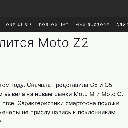
ONE UI 8.5
ROBLOX ЧАТ
MAX RUSTORE
АЛИ
лится Moto Z2
этом году. Сначала представила G5 и G5
отом вывела на новые рынки Moto M и Moto C.
 Force. Характеристики смартфона похожи
нженеры не прислушались к поклонникам
.