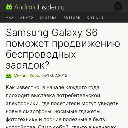
MAX
АВИТО
SYNTARA
RUSTORE
ONE UI 9
НАУШНИКИ
HYPEROS 4
Samsung Galaxy S6
поможет продвижению
беспроводных
зарядок?
Михаил
Королев
∙
17.02.2015
Как известно, в начале каждого года
проходит выставка потребительской
электроники, где посетители могут увидеть
новые смартфоны, носимые гдажеты,
фототехнику и прочие полезные в быту
устройства. Само собой, где-то в кулуарах