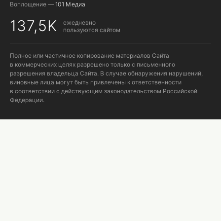
Воплощение —
101 Медиа
137,5K
ежедневно
пользуются сайтом
Полное или частичное копирование материалов Сайта
в коммерческих целях разрешено только с письменного
разрешения владельца Сайта. В случае обнаружения нарушений,
виновные лица могут быть привлечены к ответственности
в соответствии с действующим законодательством Российской
Федерации.