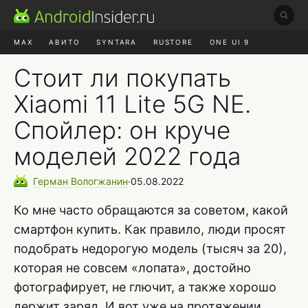
MAX
АВИТО
SYNTARA
RUSTORE
ONE UI 9
НАУШНИКИ
HYPEROS 4
Стоит ли покупать
Xiaomi 11 Lite 5G NE.
Спойлер: он круче
моделей 2022 года
Герман
Вологжанин
∙
05.08.2022
Ко мне часто обращаются за советом, какой
смартфон купить. Как правило, люди просят
подобрать недорогую модель (тысяч за 20),
которая не совсем «лопата», достойно
фотографирует, не глючит, а также хорошо
держит заряд. И вот уже на протяжении