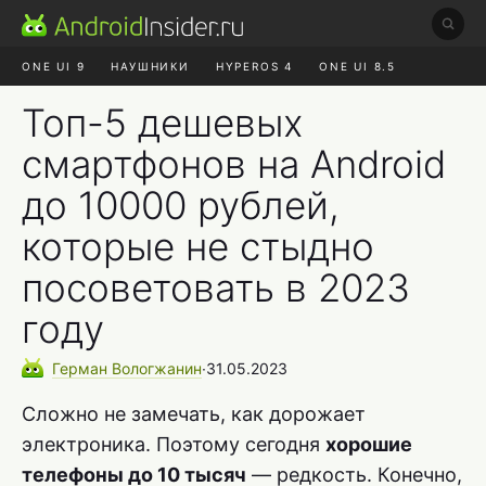
ONE UI 9
НАУШНИКИ
HYPEROS 4
ONE UI 8.5
ROBLOX ЧАТ
MAX RUSTORE
АЛИЭКСПРЕСС
Топ-5 дешевых
смартфонов на Android
до 10000 рублей,
которые не стыдно
посоветовать в 2023
году
Герман
Вологжанин
∙
31.05.2023
Сложно не замечать, как дорожает
электроника. Поэтому сегодня
хорошие
телефоны до 10 тысяч
— редкость. Конечно,