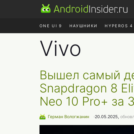
ONE UI 9
НАУШНИКИ
HYPEROS 4
Vivo
Вышел самый д
Snapdragon 8 El
Neo 10 Pro+ за 
Герман Вологжанин
∙
20.05.2025,
обнов