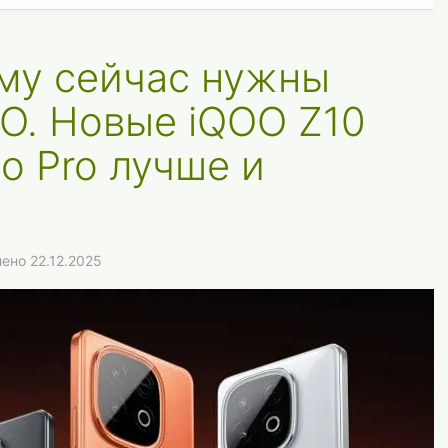
му сейчас нужны
O. Новые iQOO Z10
bo Pro лучше и
ено 22.12.2025