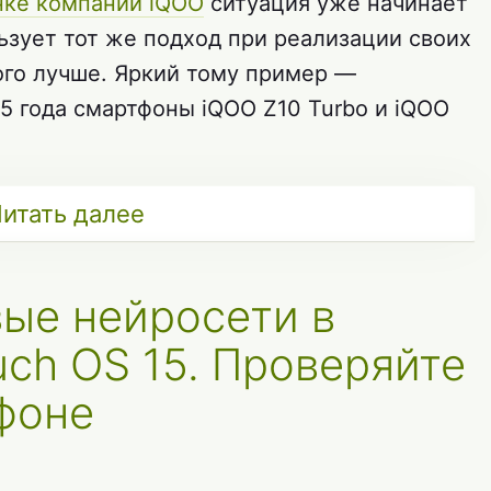
нке компании iQOO
ситуация уже начинает
ьзует тот же подход при реализации своих
ого лучше. Яркий тому пример —
5 года смартфоны iQOO Z10 Turbo и iQOO
итать далее
вые нейросети в
uch OS 15. Проверяйте
фоне