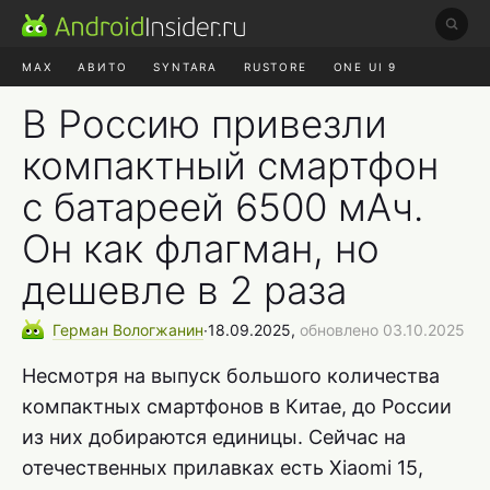
MAX
АВИТО
SYNTARA
RUSTORE
ONE UI 9
НАУШНИКИ
HYPEROS 4
В Россию привезли
компактный смартфон
с батареей 6500 мАч.
Он как флагман, но
дешевле в 2 раза
Герман
Вологжанин
∙
18.09.2025,
обновлено 03.10.2025
Несмотря на выпуск большого количества
компактных смартфонов в Китае, до России
из них добираются единицы. Сейчас на
отечественных прилавках есть Xiaomi 15,