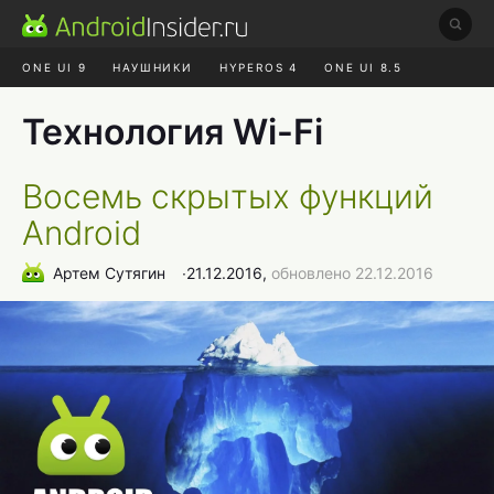
ONE UI 9
НАУШНИКИ
HYPEROS 4
ONE UI 8.5
ROBLOX ЧАТ
MAX RUSTORE
АЛИЭКСПРЕСС
Технология Wi-Fi
Восемь скрытых функций
Android
Артем Сутягин
∙
21.12.2016,
обновлено 22.12.2016