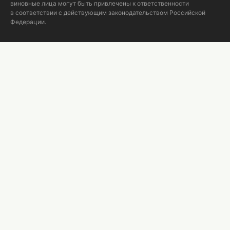
виновные лица могут быть привлечены к ответственности
в соответствии с действующим законодательством Российской
Федерации.