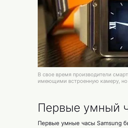
В свое время производители смар
имеющими встроенную камеру, но 
Первые умный 
Первые умные часы Samsung б