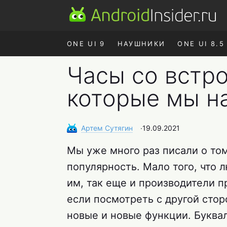
ONE UI 9
НАУШНИКИ
ONE UI 8.5
Часы со встр
которые мы н
Артем
Сутягин
∙
19.09.2021
Мы уже много раз писали о то
популярность. Мало того, что 
им, так еще и производители 
если посмотреть с другой сто
новые и новые функции. Буквал