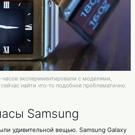
т-часов экспериментировали с моделями,
сейчас найти что-то подобное проблематично.
часы Samsung
ыли удивительной вещью. Samsung Galaxy