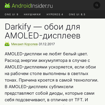
ONE UI 9
НАУШНИКИ
HYPEROS 4
ONE UI 8.5
ROBLOX ЧАТ
MAX RUSTORE
АЛИЭКСПРЕСС
Darkify — обои для
AMOLED-дисплеев
Михаил
Королев
∙
31.12.2017
AMOLED-дисплеи не любят белый цвет.
Расход энергии аккумулятора в случае с
AMOLED-дисплеями ускоряется, если обои
на рабочем столе выполнены в светлых
тонах. Причина кроется в самой технологии.
В AMOLED-дисплеях субпиксели
представляют собой диоды, которые сами
себя подсвечивают, в отличие от TFT. И