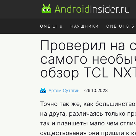
ONE UI 9
НАУШНИКИ
ONE UI 8.5
Проверил на 
самого необы
обзор TCL NX
Артем
Сутягин
∙
26.10.2023
Точно так же, как большинств
на друга, различаясь только п
так и планшеты мало чем отлич
существования они пришли к к