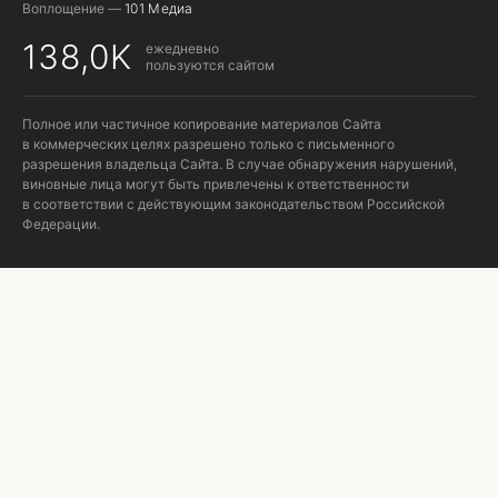
Воплощение —
101 Медиа
138,0K
ежедневно
пользуются сайтом
Полное или частичное копирование материалов Сайта
в коммерческих целях разрешено только с письменного
разрешения владельца Сайта. В случае обнаружения нарушений,
виновные лица могут быть привлечены к ответственности
в соответствии с действующим законодательством Российской
Федерации.