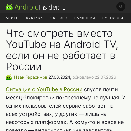
АВИТО
SYNTARA
ONE UI 9
НАУШНИКИ
HYPEROS 4
DUCKDUCKGO
ONE UI 8.5
Что смотреть вместо
YouTube на Android TV,
если он не работает в
России
Иван
Герасимов
∙
27.08.2024,
обновлено 22.07.2026
Ситуация с YouTube в России
спустя почти
месяц блокировки по-прежнему не лучшая. У
одних пользователей сервис работает на
всех устройствах, у других — лишь на
некоторых платформах. А кому-то и вовсе не
повезло — видеохостинг «не заводится»