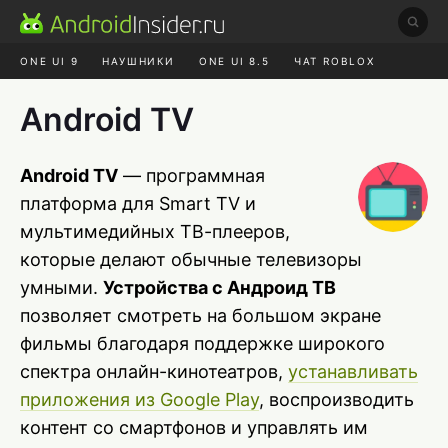
ONE UI 9
НАУШНИКИ
ONE UI 8.5
ЧАТ ROBLOX
MAX RUSTORE
ЯНДЕКС ПЛЮС
REALME СБРОС
Android TV
Android TV
— программная
платформа для Smart TV и
мультимедийных ТВ-плееров,
которые делают обычные телевизоры
умными.
Устройства с Андроид ТВ
позволяет смотреть на большом экране
фильмы благодаря поддержке широкого
спектра онлайн-кинотеатров,
устанавливать
приложения из Google Play
, воспроизводить
контент со смартфонов и управлять им