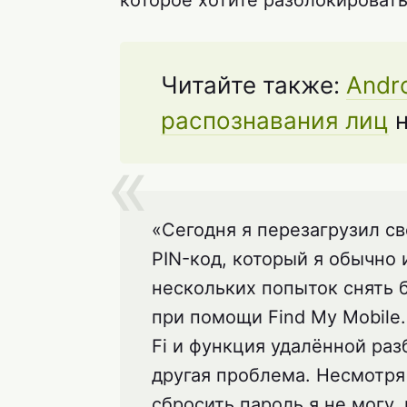
которое хотите разблокировать
Читайте также:
Andr
распознавания лиц
н
«Сегодня я перезагрузил св
PIN-код, который я обычно
нескольких попыток снять б
при помощи Find My Mobile.
Fi и функция удалённой раз
другая проблема. Несмотря н
сбросить пароль я не могу,